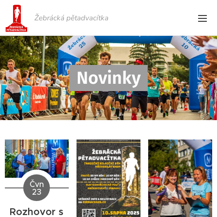
Žebrácká pětadvacítka
Novinky
Čvn
23
Rozhovor s