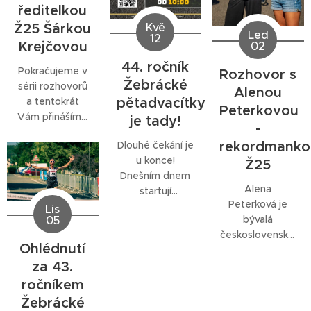
ředitelkou
Ž25 Šárkou
Kvě
Led
12
Krejčovou
02
44. ročník
Pokračujeme v
Rozhovor s
Žebrácké
sérii rozhovorů
Alenou
pětadvacítky
a tentokrát
Peterkovou
Vám přinášíme
je tady!
-
rozhovor s
rekordmanko
Dlouhé čekání je
ředitelkou
u konce!
Žebrácké
Ž25
Dnešním dnem
pětadvacítky
Alena
startují
Šárkou
Peterková je
registrace na
Krejčovou.
Lis
05
bývalá
všechny závody
Zajímavé
československá,
Žebráckého
povídání o jejich
Ohlédnutí
později česká
pětadvacítky
začátcích,
za 43.
atletka,
(25 km, 10 km a
současnosti
běžkyně
ročníkem
10 km chůze).
Ž25 a plánech
specializující se
do budoucna.
Žebrácké