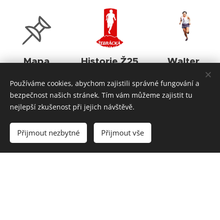
Mapa
Historie Ž25
Walter
zázemí
Bednář
Krátké shrnutí
Používáme cookies, abychom zajistili správné fungování a
Přehledná
dosavadních
Otec našeho
bezpečnost našich stránek. Tím vám můžeme zajistit tu
mapa zázemí
ročníků
závodu a velká
nejlepší zkušenost při jejich návštěvě.
závodu.
Žebrácké
osobnost naší
pětadvacítky
sportovní
Přijmout nezbytné
Přijmout vše
historie.
Rekordy
Fotografie
Žebrák