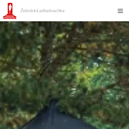
Žebrácká pětadvacítka