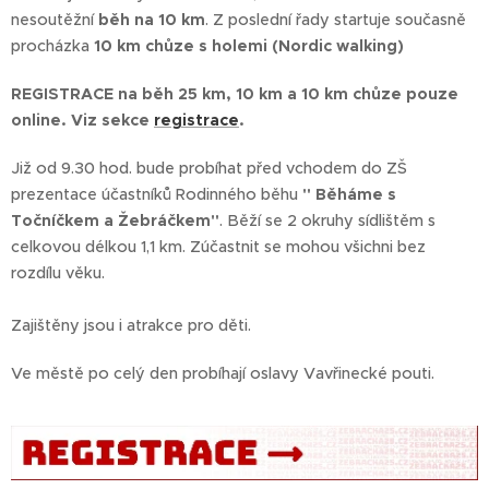
nesoutěžní
běh na 10 km
. Z poslední řady startuje současně
procházka
10 km chůze s holemi (Nordic walking)
REGISTRACE na běh 25 km, 10 km a 10 km chůze pouze
online. Viz sekce
registrace
.
Již od 9.30 hod. bude probíhat před vchodem do ZŠ
prezentace účastníků Rodinného běhu
" Běháme s
Točníčkem a Žebráčkem"
. Běží se 2 okruhy sídlištěm s
celkovou délkou 1,1 km. Zúčastnit se mohou všichni bez
rozdílu věku.
Zajištěny jsou i atrakce pro děti.
Ve městě po celý den probíhají oslavy Vavřinecké pouti.