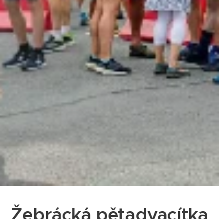
Žebrácká pětadvacítka