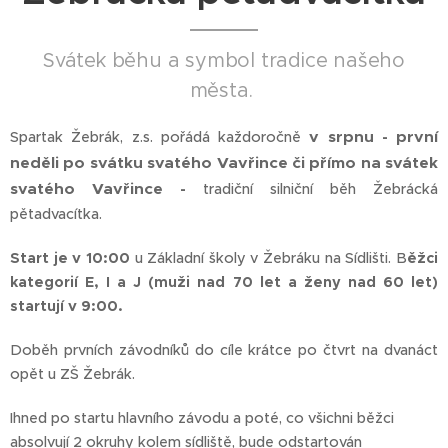
Svátek běhu a symbol tradice našeho
města.
v srpnu - první
Spartak Žebrák, z.s. pořádá každoročně
neděli po svátku svatého Vavřince či přímo
na svátek
svatého Vavřince -
tradiční silniční běh Žebrácká
pětadvacítka.
Start je v 10:00
u Základní školy v Žebráku na Sídlišti. B
ěžci
kategorií E, I a J (muži nad 70 let a ženy nad 60 let)
startují v 9:00.
Doběh prvních závodníků do cíle krátce po čtvrt na dvanáct
opět u ZŠ Žebrák.
Ihned po startu hlavního závodu a poté, co všichni běžci
absolvují 2 okruhy kolem sídliště, bude odstartován