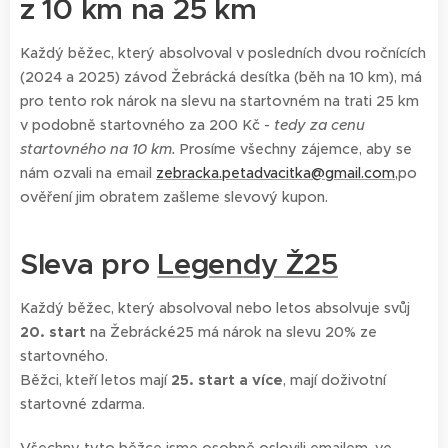
z 10 km na 25 km
Každý běžec, který absolvoval v posledních dvou ročnících
(2024 a 2025) závod Žebrácká desítka (běh na 10 km), má
pro tento rok nárok na slevu na startovném na trati 25 km
v podobně startovného za 200 Kč -
tedy za cenu
startovného na 10 km.
Prosíme všechny zájemce, aby se
nám ozvali na email
zebracka.petadvacitka@gmail.com
,po
ověření jim obratem zašleme slevový kupon.
Sleva pro
Legendy Ž25
Každý běžec, který absolvoval nebo letos absolvuje svůj
20.
start
na Žebrácké25 má nárok na slevu 20% ze
startovného.
Běžci, kteří letos mají
25. start a více
, mají doživotní
startovné zdarma.
Všechny tyto běžce jsme osobně oslovili emailem, ve