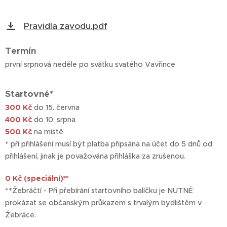
Pravidla zavodu.pdf
Termín
první srpnová neděle po svátku svatého Vavřince
Startovné*
300 Kč
do 15. června
400 Kč
do 10. srpna
500 Kč
na místě
* při přihlášení musí být platba připsána na účet do 5 dnů od
přihlášení, jinak je považována přihláška za zrušenou.
0 Kč (speciální)**
**Žebráčtí - Při přebírání startovního balíčku je NUTNÉ
prokázat se občanským průkazem s trvalým bydlištěm v
Žebráce.