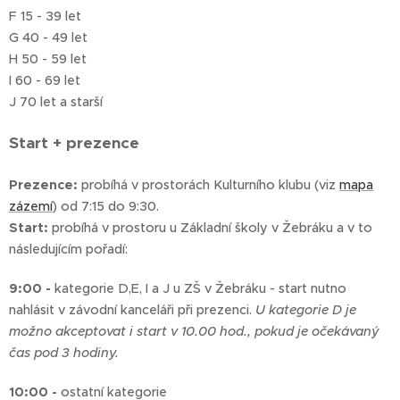
F 15 - 39 let
G 40 - 49 let
H 50 - 59 let
I 60 - 69 let
J 70 let a starší
Start + prezence
Prezence:
probíhá v prostorách Kulturního klubu (viz
mapa
zázemí
) od 7:15 do 9:30.
Start:
probíhá v prostoru u Základní školy v Žebráku a v to
následujícím pořadí:
9:00 -
kategorie D,E, I a J u ZŠ v Žebráku - start nutno
nahlásit v závodní kanceláři při prezenci.
U kategorie D je
možno akceptovat i start v 10.00 hod., pokud je očekávaný
čas pod 3 hodiny.
10:00 -
ostatní kategorie