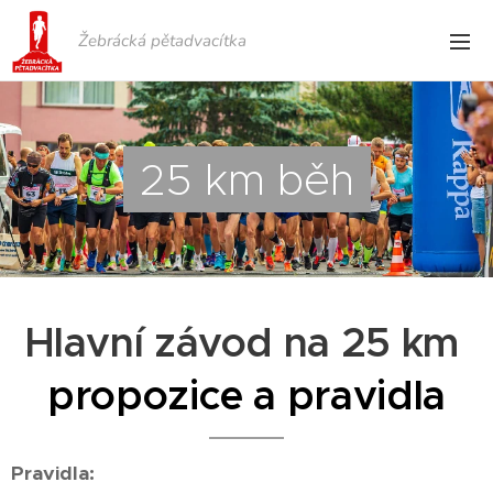
Žebrácká pětadvacítka
25 km
běh
Hlavní závod na 25 km
propozice a pravidla
Pravidla: