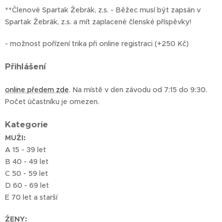
**Členové Spartak Žebrák, z.s. - Běžec musí být zapsán v
Spartak Žebrák, z.s. a mít zaplacené členské příspěvky!
- možnost pořízení trika při online registraci (+250 Kč)
Přihlášení
online předem zde
. Na místě v den závodu od 7:15 do 9:30.
Počet účastníku je omezen.
Kategorie
MUŽI:
A 15 - 39 let
B 40 - 49 let
C 50 - 59 let
D 60 - 69 let
E 70 let a starší
ŽENY: