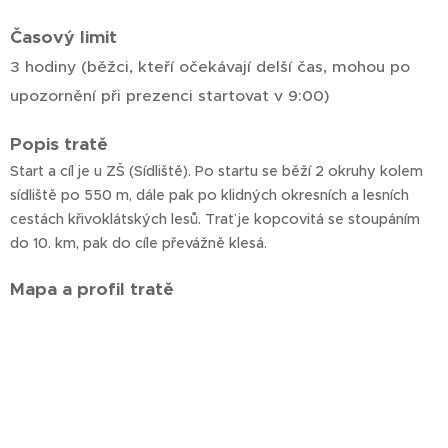
Časový limit
3 hodiny (běžci, kteří očekávají delší čas, mohou po
upozornění při prezenci startovat v 9:00)
Popis tratě
Start a cíl je u ZŠ (Sídliště). Po startu se běží 2 okruhy kolem
sídliště po 550 m, dále pak po klidných okresních a lesních
cestách křivoklátských lesů. Trať je kopcovitá se stoupáním
do 10. km, pak do cíle převážně klesá.
Mapa a profil tratě