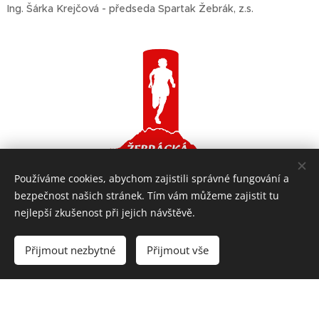
Ing. Šárka Krejčová - předseda Spartak Žebrák, z.s.
Používáme cookies, abychom zajistili správné fungování a
bezpečnost našich stránek. Tím vám můžeme zajistit tu
nejlepší zkušenost při jejich návštěvě.
Přijmout nezbytné
Přijmout vše
Vytvořeno službou
Webnode
Cookies
Vytvořte si webové stránky zdarma!