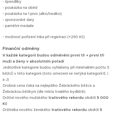
- špendlíky
- poukázka na oběd
- poukázka na 1 pivo (alko/nealko)
- sponzorské dary
- pamětní medaile
- možnost pořízení trika při registraci (+250 Kč)
Finanční odměny
V každé kategorii budou odměněni první tř
i
+ první tři
muži a ženy v absolutním pořadí
Jednotlivé kategorie budou vyhlášeny při minimálním počtu 5
běžců v této kategorii (toto omezení se netýká kategorií E, I
a J)
Drobná cena čeká na nejlepšího Žebráckého běžce a
Žebráckou běžkyni (dle místa trvalého bydliště).
Držitel nového mužského
traťového rekordu
obdrží
5 000
Kč
Držitelka nového ženského
traťového rekordu
obdrží
5