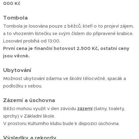
000 Kč
Tombola
Tombola je losována pouze z běžců, kteří o to projeví zájem,
a to vhozením lístečku se svým číslem do připravené krabice.
Losování probíhá od 13:00.
První cena je finanční hotovost 2.500 Kč, ostatní ceny
jsou věcné.
Ubytování
Možnost ubytování zdarma ve školní tělocvičně, spacák a
podložku s sebou.
Zázemí a úschovna
Běžci mohou využít v den závodu
zázemí
(šatny, toalety,
sprchy) v Základní škole.
V prostoru Kulturního klubu bude k dispozici úschovna.
Výsledky a rekordy