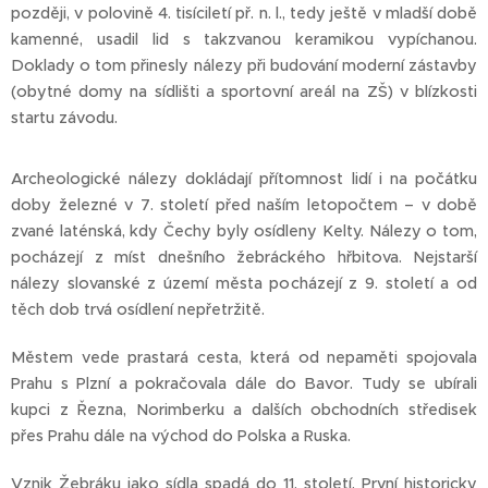
později, v polovině 4. tisíciletí př. n. l., tedy ještě v mladší době
kamenné, usadil lid s takzvanou keramikou vypíchanou.
Doklady o tom přinesly nálezy při budování moderní zástavby
(obytné domy na sídlišti a sportovní areál na ZŠ) v blízkosti
startu závodu.
Archeologické nálezy dokládají přítomnost lidí i na počátku
doby železné v 7. století před naším letopočtem – v době
zvané laténská, kdy Čechy byly osídleny Kelty. Nálezy o tom,
pocházejí z míst dnešního žebráckého hřbitova. Nejstarší
nálezy slovanské z území města pocházejí z 9. století a od
těch dob trvá osídlení nepřetržitě.
Městem vede prastará cesta, která od nepaměti spojovala
Prahu s Plzní a pokračovala dále do Bavor. Tudy se ubírali
kupci z Řezna, Norimberku a dalších obchodních středisek
přes Prahu dále na východ do Polska a Ruska.
Vznik Žebráku jako sídla spadá do 11. století. První historicky