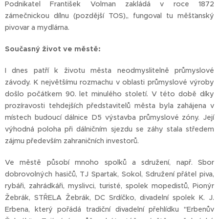
Podnikatel František Volman zakládá v roce 1872
zámečnickou dílnu (pozdější TOS),, fungoval tu měšťanský
pivovar a mydlárna.
Současný život ve městě:
I dnes patří k životu města neodmyslitelně průmyslové
závody. K největšímu rozmachu v oblasti průmyslové výroby
došlo počátkem 90. let minulého století. V této době díky
prozíravosti tehdejších představitelů města byla zahájena v
místech budoucí dálnice D5 výstavba průmyslové zóny. Její
výhodná poloha při dálničním sjezdu se záhy stala středem
zájmu především zahraničních investorů.
Ve městě působí mnoho spolků a sdružení, např. Sbor
dobrovolných hasičů, TJ Spartak, Sokol, Sdružení přátel piva,
rybáři, zahrádkáři, myslivci, turisté, spolek mopedistů, Pionýr
Žebrák, STŘELA Žebrák, DC Srdíčko, divadelní spolek K. J.
Erbena, který pořádá tradiční divadelní přehlídku "Erbenův