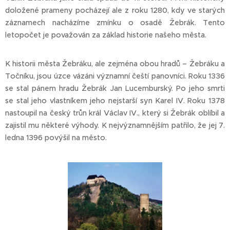
doložené prameny pocházejí ale z roku 1280, kdy ve starých
záznamech nacházíme zmínku o osadě Žebrák. Tento
letopočet je považován za základ historie našeho města.
K historii města Žebráku, ale zejména obou hradů – Žebráku a
Točníku, jsou úzce vázáni významní čeští panovníci. Roku 1336
se stal pánem hradu Žebrák Jan Lucemburský. Po jeho smrti
se stal jeho vlastníkem jeho nejstarší syn Karel IV. Roku 1378
nastoupil na český trůn král Václav IV., který si Žebrák oblíbil a
zajistil mu některé výhody. K nejvýznamnějším patřilo, že jej 7.
ledna 1396 povýšil na město.