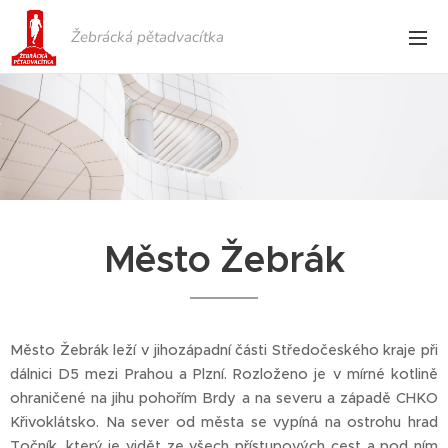
Žebrácká pětadvacítka
Město Žebrák
Město Žebrák leží v jihozápadní části Středočeského kraje při
dálnici D5 mezi Prahou a Plzní. Rozloženo je v mírné kotlině
ohraničené na jihu pohořím Brdy a na severu a západě CHKO
Křivoklátsko. Na sever od města se vypíná na ostrohu hrad
Točník, který je vidět ze všech přístupových cest a pod ním