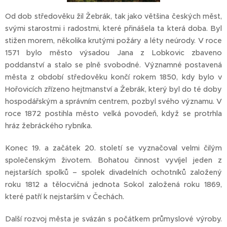
Od dob středověku žil Žebrák, tak jako většina českých měst,
svými starostmi i radostmi, které přinášela ta která doba. Byl
stižen morem, několika krutými požáry a léty neúrody. V roce
1571 bylo město výsadou Jana z Lobkovic zbaveno
poddanství a stalo se plně svobodné. Významné postavená
města z období středověku končí rokem 1850, kdy bylo v
Hořovicích zřízeno hejtmanství a Žebrák, který byl do té doby
hospodářským a správním centrem, pozbyl svého významu. V
roce 1872 postihla město velká povodeň, když se protrhla
hráz žebráckého rybníka.
Konec 19. a začátek 20. století se vyznačoval velmi čilým
společenským životem. Bohatou činnost vyvíjel jeden z
nejstarších spolků – spolek divadelních ochotníků založený
roku 1812 a tělocvičná jednota Sokol založená roku 1869,
které patří k nejstarším v Čechách.
Další rozvoj města je svázán s počátkem průmyslové výroby.