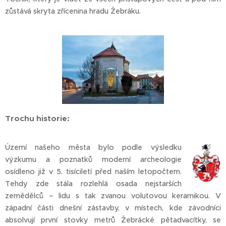
zůstává skryta zřícenina hradu Žebráku.
Trochu historie:
Území našeho města bylo podle výsledku
výzkumu a poznatků moderní archeologie
osídleno již v 5. tisíciletí před naším letopočtem.
Tehdy zde stála rozlehlá osada nejstarších
zemědělců – lidu s tak zvanou volutovou keramikou. V
západní části dnešní zástavby, v místech, kde závodníci
absolvují první stovky metrů Žebrácké pětadvacítky, se