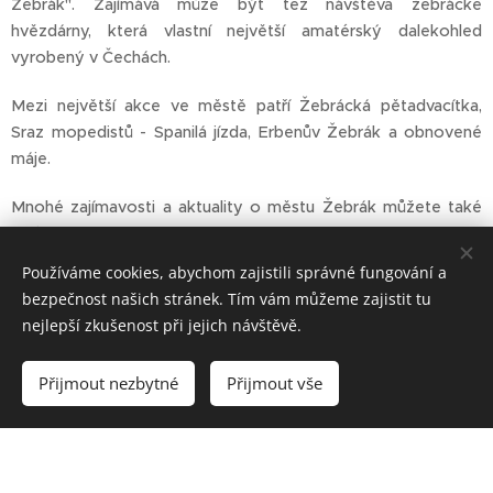
Žebrák". Zajímává může být též návštěva žebrácké
hvězdárny, která vlastní největší amatérský dalekohled
vyrobený v Čechách.
Mezi největší akce ve městě patří Žebrácká pětadvacítka,
Sraz mopedistů - Spanilá jízda, Erbenův Žebrák a obnovené
máje.
Mnohé zajímavosti a aktuality o městu Žebrák můžete také
nalézt na www.zebrak.cz
Používáme cookies, abychom zajistili správné fungování a
bezpečnost našich stránek. Tím vám můžeme zajistit tu
nejlepší zkušenost při jejich návštěvě.
Přijmout nezbytné
Přijmout vše
Vytvořeno službou
Webnode
Cookies
Vytvořte si webové stránky zdarma!