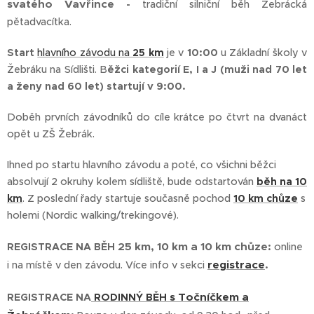
svatého Vavřince -
tradiční silniční běh Žebrácká
pětadvacítka.
Start
hlavního závodu na
25 km
je v
10:00
u Základní školy v
Žebráku na Sídlišti. B
ěžci kategorií E, I a J (muži nad 70 let
a ženy nad 60 let) startují v 9:00.
Doběh prvních závodníků do cíle krátce po čtvrt na dvanáct
opět u ZŠ Žebrák.
Ihned po startu hlavního závodu a poté, co všichni běžci
absolvují 2 okruhy kolem sídliště, bude odstartován
běh na 10
km
. Z poslední řady startuje současně pochod
10 km chůze
s
holemi (Nordic walking/trekingové).
25 km, 10 km a 10 km chůze:
REGISTRACE NA
BĚH
online
registrace
.
i na místě v den závodu. Více info v sekci
s Točníčkem a
REGISTRACE NA
RODINNÝ BĚH