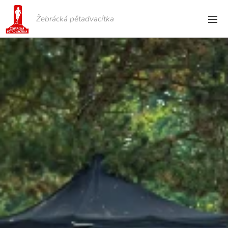
Žebrácká pětadvacítka