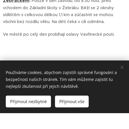
Žebráčkem
:
Pouze v den závodu, od 9.30 hod., před
vchodem do Základní školy v Žebráku. Běží se 2 okruhy
sídlištěm s celkovou délkou 1,1 km a zúčastnit se mohou
všichni bez rozdílu věku. Na děti čeká v cíli odměna.
Ve městě po celý den probíhají oslavy Vavřinecké pouti.
Používáme cookies, abychom zajistili správné fungování a
bezpečnost našich stránek. Tím vám můžeme zajistit tu
nejlepší zkušenost při jejich návštěvě.
Mapa
Historie Ž25
Walter
Přijmout nezbytné
Přijmout vše
zázemí
Bednář
Krátké shrnutí
Přehledná
dosavadních
Otec našeho
mapa zázemí
ročníků
závodu a velká
závodu.
Žebrácké
osobnost naší