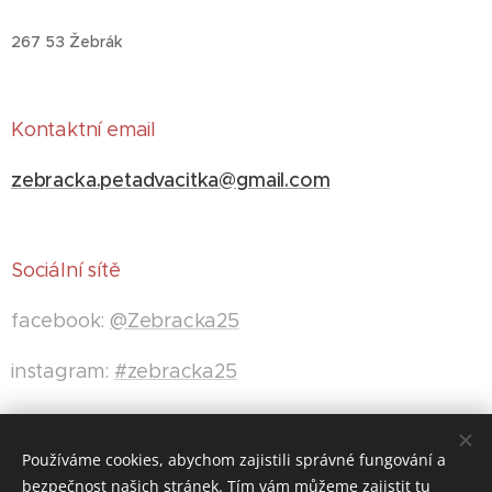
267 53 Žebrák
Kontaktní email
zebracka.petadvacitka@gmail.com
Sociální sítě
facebook:
@Zebracka25
instagram:
#zebracka25
youtube:
@Zebracka25
Používáme cookies, abychom zajistili správné fungování a
bezpečnost našich stránek. Tím vám můžeme zajistit tu