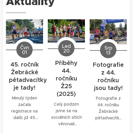
Aktuality
Led
Čvn
Srp
20
01
13
Příběhy
45. ročník
Fotografie
44.
Žebrácké
z 44.
ročníku
pětadvacítky
ročníku
Ž25
je tady!
jsou tady!
(2025)
Minulý týden
Fotografie z
Celý podzim
začala
44. ročníku
jsme se na
registrace na
Žebrácké
sociálních sítích
další, již 45.
pětadvacítky
věnovali
ročník
jsou již nyní
výjimečném
Žebrácké25.
online!