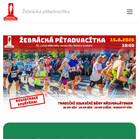
Žebrácká pětadvacítka