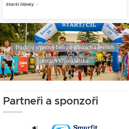
příběhům,
Starší články
které napsal
44. ročník
Žebrácké
pětadvacítky.
Níže
přikládáme
Tradiční srpnový běh po silnicích a lesních
jejich souhrn.
cestách Křivoklátska.
Partneři a sponzoři