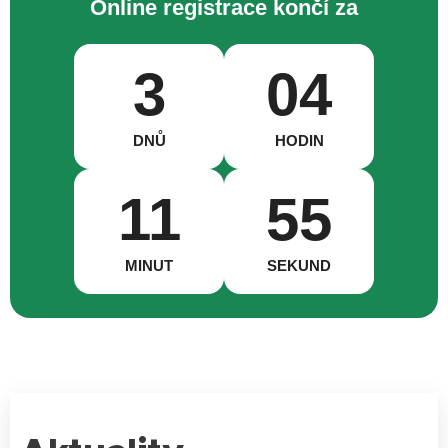
Online registrace končí za
3
04
DNŮ
HODIN
11
54
MINUT
SEKUND