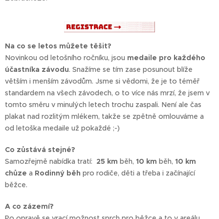
Na co se letos můžete těšit?
Novinkou od letošního ročníku, jsou
medaile pro každého
účastníka závodu
. Snažíme se tím zase posunout blíže
větším i menším závodům. Jsme si vědomi, že je to téměř
standardem na všech závodech, o to více nás mrzí, že jsem v
tomto směru v minulých letech trochu zaspali. Není ale čas
plakat nad rozlitým mlékem, takže se zpětně omlouváme a
od letoška medaile už pokaždé ;-)
Co zůstává stejné?
Samozřejmě nabídka tratí:
25 km
běh,
10 km
běh,
10 km
chůze
a
Rodinný běh
pro rodiče, děti a třeba i začínající
běžce.
A co zázemí?
Po opravě se vrací možnost sprch pro běžce a to v areálu