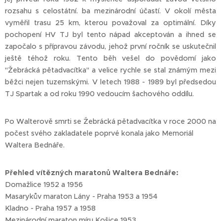
rozsahu s celostátní. ba mezinárodní účastí. V okolí města
vyměřil trasu 25 km, kterou považoval za optimální. Díky
pochopení HV TJ byl tento nápad akceptován a ihned se
započalo s přípravou závodu, jehož první ročník se uskutečnil
ještě téhož roku. Tento běh vešel do povědomí jako
"Žebrácká pětadvacítka" a velice rychle se stal známým mezi
běžci nejen tuzemskými. V letech 1988 - 1989 byl předsedou
TJ Spartak a od roku 1990 vedoucím šachového oddílu.
Po Walterově smrti se Žebrácká pětadvacítka v roce 2000 na
počest svého zakladatele poprvé konala jako Memoriál
Waltera Bednáře.
Přehled vítězných maratonů Waltera Bednáře:
Domažlice 1952 a 1956
Masarykův maraton Lány - Praha 1953 a 1954
Kladno - Praha 1957 a 1958
Mezinárodní maraton míru Košice 1953