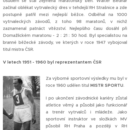
osudem se stal zejména maratónský běh. Walter Bednář
začínal oblékat vytrvalecký dres v tehdejší RH Strašnice a zde
postupně patřil mezi nejlepší běžce. Odběhal na 1000
vytrvaleckých závodů, z toho 98 maratonů, v nichž
zaznamenal patnáct vítězství. Nejlepšího času dosáhl při
Domažlickém maratonu - 2 : 21 : 50 hod. Byl specialistou na
branné běžecké závody, ve kterých v roce 1947 vybojoval
titul mistra ČSR.
V letech 1951 - 1960 byl reprezentantem ČSR
Za výborné sportovní výsledky mu byl v
roce 1960 udělen titul
MISTR SPORTU
.
I po ukončení závodnické kariéry zůstal
atletice věrný a působil jako funkcionář
a trenér vytrvalců i mládeže. Jako
sportovní instruktor ve složkách MV
působil RH Praha a později v RH