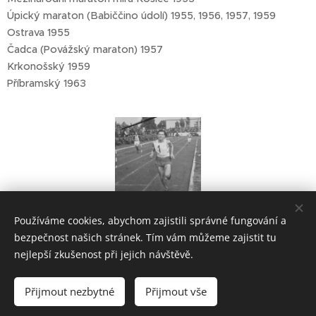
Úpický maraton (Babiččino údolí) 1955, 1956, 1957, 1959
Ostrava 1955
Čadca (Povážský maraton) 1957
Krkonošský 1959
Příbramský 1963
Používáme cookies, abychom zajistili správné fungování a
bezpečnost našich stránek. Tím vám můžeme zajistit tu
nejlepší zkušenost při jejich návštěvě.
Přijmout nezbytné
Přijmout vše
Vytvořeno službou
Webnode
Cookies