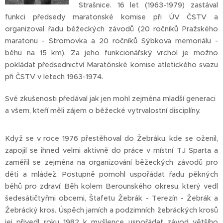
Strašnice. 16 let (1963-1979) zastával
funkci předsedy maratonské komise při ÚV ČSTV a
organizoval řadu běžeckých závodů (20 ročníků Pražského
maratonu - Stromovka a 20 ročníků Sýbkova memoriálu -
běhu na 15 km). Za jeho funkcionářský vrchol je možno
pokládat předsednictví Maratónské komise atletického svazu
při ČSTV v letech 1963-1974.
Své zkušenosti předával jak jen mohl zejména mladší generaci
a všem, kteří měli zájem o běžecké vytrvalostní disciplíny.
Když se v roce 1976 přestěhoval do Žebráku, kde se oženil,
zapojil se ihned velmi aktivně do práce v místní TJ Sparta a
zaměřil se zejména na organizování běžeckých závodů pro
děti a mládež. Postupně pomohl uspořádat řadu pěkných
běhů pro zdraví: Běh kolem Berounského okresu, který vedl
šedesátičtyřmi obcemi, Štafetu Žebrák - Terezín - Žebrák a
Žebrácký kros. Úspěch jarních a podzimních žebráckých krosů
jej přivedl roku 1982 k myšlence uspořádat závod většího